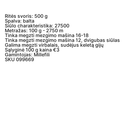
Ritės svoris: 500 g
Spalva: balta
Siūlo charakteristika: 27500
Metražas: 100 g - 2750 m
Tinka megzti mezgimo mašina 16-18
Tinka megzti mezgimo mašina 12, dvigubas siūlas
Galima megzti virbalais, sudėjus keletą gijų
Sąlyginė 100 g kaina €3
Gamintojas: Millefili
SKU 099669
Įmonės  
informacija
Paslaugų teikimo 