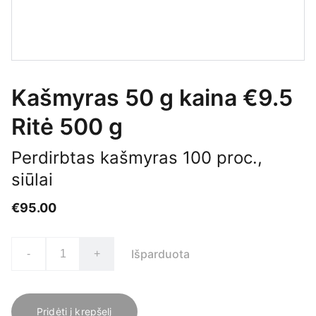
Kašmyras 50 g kaina €9.5
Ritė 500 g
Perdirbtas kašmyras 100 proc.,
siūlai
€95.00
Išparduota
-
+
Pridėti į krepšelį