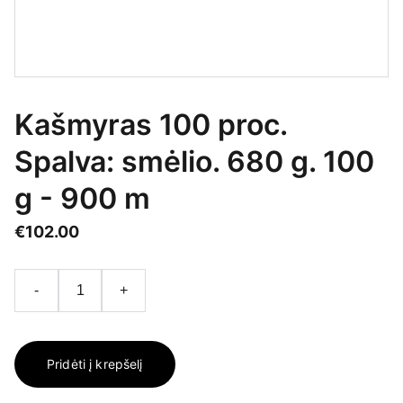
Kašmyras 100 proc.
Spalva: smėlio. 680 g. 100
g - 900 m
€102.00
-
+
Pridėti į krepšelį