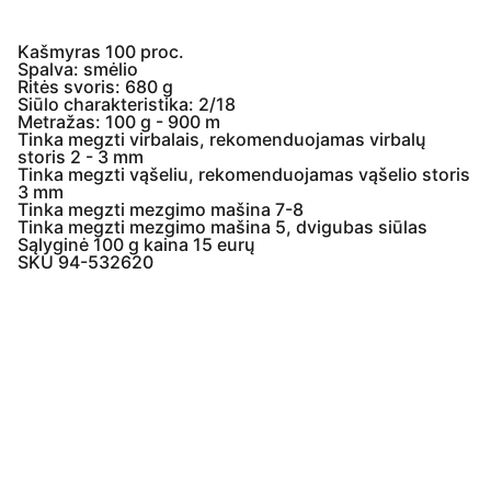
Kašmyras 100 proc.
Spalva: smėlio
Ritės svoris: 680 g
Siūlo charakteristika: 2/18
Metražas: 100 g - 900 m
Tinka megzti virbalais, rekomenduojamas virbalų
storis 2 - 3 mm
Tinka megzti vąšeliu, rekomenduojamas vąšelio storis
3 mm
Tinka megzti mezgimo mašina 7-8
Tinka megzti mezgimo mašina 5, dvigubas siūlas
Sąlyginė 100 g kaina 15 eurų
SKU 94-532620
Įmonės  
informacija