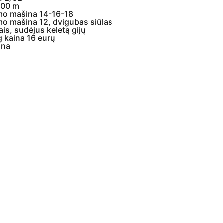
600 m
mo mašina 14-16-18
o mašina 12, dvigubas siūlas
ais, sudėjus keletą gijų
g kaina 16 eurų
ana