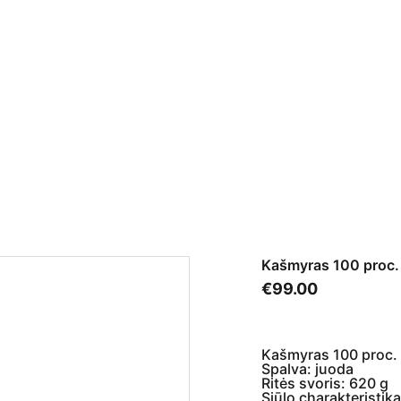
 SIŪLAI
EKOKAŠMYRO SIŪLAI
SIŪLAI SU KAŠMYRU
MERINAS
ALPAK
Pagal metražą
Siūlų metražo skaičiuoklė
Apie kašmyrą
Tinkl
Kašmyras 100 proc. 
€99.00
Kašmyras 100 proc.
Spalva: juoda
Ritės svoris: 620 g
Siūlo charakteristik