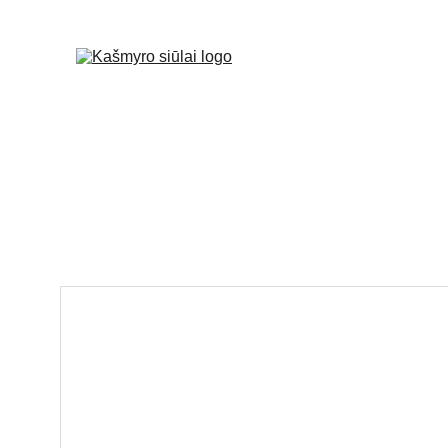
PAGRINDINIS
KAŠMYRO
Pagal spalvą