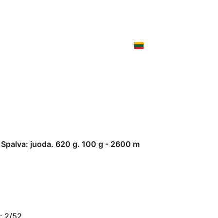
OS SIŪLAI
KITI SIŪLAI
NAUJI SIŪLAI
araštis
D.U.K.
Apie mus
Spalva: juoda. 620 g. 100 g - 2600 m
a: 2/52