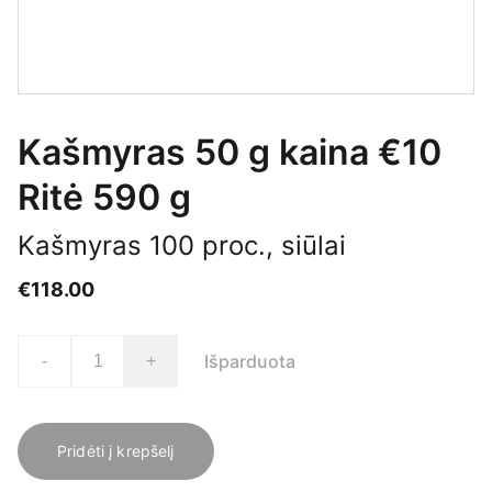
Kašmyras 50 g kaina €10
Ritė 590 g
Kašmyras 100 proc., siūlai
€118.00
Išparduota
-
+
Pridėti į krepšelį