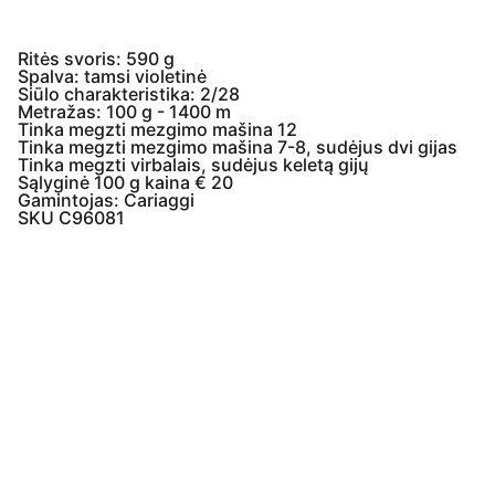
Ritės svoris: 590 g
Spalva: tamsi violetinė
Siūlo charakteristika: 2/28
Metražas: 100 g - 1400 m
Tinka megzti mezgimo mašina 12
Tinka megzti mezgimo mašina 7-8, sudėjus dvi gijas
Tinka megzti virbalais, sudėjus keletą gijų
Sąlyginė 100 g kaina € 20
Gamintojas: Cariaggi
SKU C96081
Įmonės  
informacija
Paslaugų teikimo 